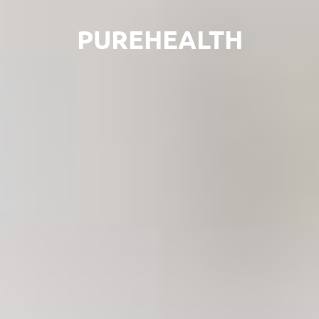
PUREHEALTH