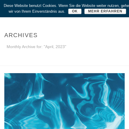
Diese Website benutzt Cookies. Wenn Sie die Website weiter nutzen, geh
wir von Ihrem Einverständnis aus.
OK
MEHR ERFAHREN
ARCHIVES
Monthly Archive for: "April, 2023"
HOME
/